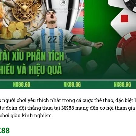
người chơi yêu thích nhất trong cá cược thể thao, đặc biệt 
dự đoán đội thắng thua tại NK88 mang đến cơ hội tham gia
 chơi giàu kinh nghiệm.
K88