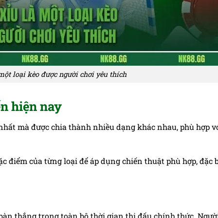
một loại kèo được người chơi yêu thích
ến hiện nay
nhất mà được chia thành nhiều dạng khác nhau, phù hợp v
ặc điểm của từng loại để áp dụng chiến thuật phù hợp, đặc b
bàn thắng trong toàn bộ thời gian thi đấu chính thức. Ngườ