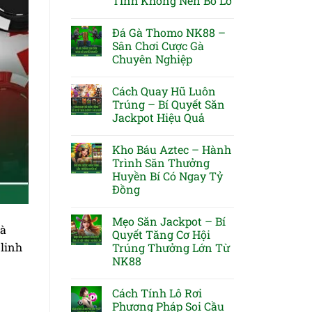
Tính Không Nên Bỏ Lỡ
Cách
Nuôi
Không
Gà
có
Đá
Đá Gà Thomo NK88 –
bình
Hiệu
luận
Sân Chơi Cược Gà
Quả
ở
Giúp
Chuyên Nghiệp
Đá
Chiến
Gà
Kê
Không
Cựa
Sung
có
Sắt
Cách Quay Hũ Luôn
Mãn
bình
–
Theo
luận
Trúng – Bí Quyết Săn
Hình
ở
Chuyên
Thức
Jackpot Hiệu Quả
Đá
Gia
Cá
Gà
NK88
Cược
Không
Thomo
Kịch
có
NK88
Kho Báu Aztec – Hành
Tính
bình
–
Không
luận
Trình Săn Thưởng
Sân
ở
Nên
Chơi
Huyền Bí Có Ngay Tỷ
Cách
Bỏ
Cược
Quay
Lỡ
Đồng
Gà
Hũ
Chuyên
Luôn
Không
Nghiệp
Trúng
có
Mẹo Săn Jackpot – Bí
–
bình
là
Bí
luận
Quyết Tăng Cơ Hội
ở
Quyết
 linh
Trúng Thưởng Lớn Từ
Kho
Săn
Báu
Jackpot
NK88
Aztec
Hiệu
–
Không
Quả
Hành
có
Cách Tính Lô Rơi
Trình
bình
Săn
luận
Phương Pháp Soi Cầu
ở
Thưởng