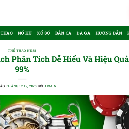
 THAO
NỔ HŨ
XỔ SỐ
BẮN CÁ
ĐÁ GÀ
HƯỚNG DẪN
THỂ THAO NK88
ch Phân Tích Dễ Hiểu Và Hiệu Quả
99%
VÀO
THÁNG 12 19, 2025
BỞI
ADMIN