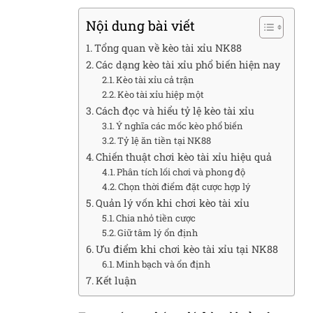
Nội dung bài viết
Tổng quan về kèo tài xỉu NK88
Các dạng kèo tài xỉu phổ biến hiện nay
Kèo tài xỉu cả trận
Kèo tài xỉu hiệp một
Cách đọc và hiểu tỷ lệ kèo tài xỉu
Ý nghĩa các mốc kèo phổ biến
Tỷ lệ ăn tiền tại NK88
Chiến thuật chơi kèo tài xỉu hiệu quả
Phân tích lối chơi và phong độ
Chọn thời điểm đặt cược hợp lý
Quản lý vốn khi chơi kèo tài xỉu
Chia nhỏ tiền cược
Giữ tâm lý ổn định
Ưu điểm khi chơi kèo tài xỉu tại NK88
Minh bạch và ổn định
Kết luận