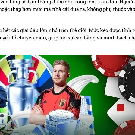
 vào tổng số bàn thắng được ghi trong một trận đấu. Người 
hoặc thấp hơn mức mà nhà cái đưa ra, không phụ thuộc vào
u hết các giải đấu lớn nhỏ trên thế giới. Mức kèo được tính 
ều yếu tố chuyên môn, giúp tạo sự cân bằng và minh bạch ch