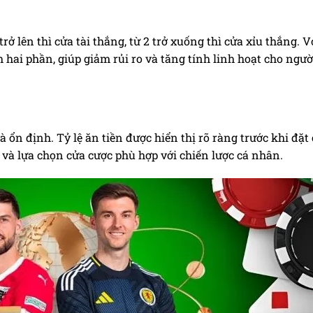
rở lên thì cửa tài thắng, từ 2 trở xuống thì cửa xỉu thắng. V
h hai phần, giúp giảm rủi ro và tăng tính linh hoạt cho ngườ
 ổn định. Tỷ lệ ăn tiền được hiển thị rõ ràng trước khi đặt 
 và lựa chọn cửa cược phù hợp với chiến lược cá nhân.