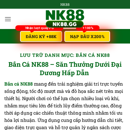
Bỏ
NK88
qua
nội
dung
NẠP ĐẦU X200%
ĐĂNG KÝ +88K
LƯU TRỮ DANH MỤC:
BẮN CÁ NK88
Bắn Cá NK88 – Săn Thưởng Dưới Đại
Dương Hấp Dẫn
Bắn cá NK88
mang đến trải nghiệm giải trí trực tuyến
sống động, tốc độ mượt mà và đồ họa sắc nét trên mọi
thiết bị. Người chơi có thể lựa chọn nhiều loại vũ khí,
nhắm mục tiêu lớn để tích lũy điểm thưởng cao, đồng
thời áp dụng các chiến thuật thông minh nhằm tối ưu
hóa lợi nhuận. Ứng dụng cung cấp hướng dẫn chi tiết,
giao diện trực quan và hỗ trợ quản lý ngân sách cược