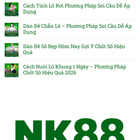
Bí
Báu
có
Cách Tính Lô Rơi Phương Pháp Soi Cầu Dễ Áp
Quyết
Aztec
bình
Săn
–
luận
Dụng
Jackpot
Hành
ở
Hiệu
Trình
Mẹo
Không
Quả
Săn
Săn
có
Dàn Đề Chẵn Lẻ – Phương Pháp Soi Cầu Dễ Áp
Thưởng
Jackpot
bình
Huyền
–
luận
Dụng
Bí
Bí
ở
Có
Quyết
Cách
Không
Ngay
Tăng
Tính
có
Dàn Đề Số Đẹp Hôm Nay Gợi Ý Chốt Số Hiệu
Tỷ
Cơ
Lô
bình
Đồng
Hội
Rơi
luận
Quả
Trúng
Phương
ở
Thưởng
Pháp
Dàn
Không
Lớn
Soi
Đề
có
Cách Nuôi Lô Khung 1 Ngày – Phương Pháp
Từ
Cầu
Chẵn
bình
NK88
Dễ
Lẻ
luận
Chốt Số Hiệu Quả 2026
Áp
–
ở
Dụng
Phương
Dàn
Không
Pháp
Đề
có
Soi
Số
bình
Cầu
Đẹp
luận
Dễ
Hôm
ở
Áp
Nay
Cách
Dụng
Gợi
Nuôi
Ý
Lô
Chốt
Khung
Số
1
Hiệu
Ngày
Quả
–
Phương
Pháp
Chốt
Số