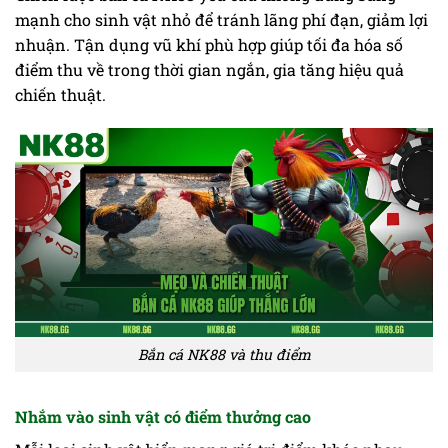
mạnh cho sinh vật nhỏ để tránh lãng phí đạn, giảm lợi
nhuận. Tận dụng vũ khí phù hợp giúp tối đa hóa số
điểm thu về trong thời gian ngắn, gia tăng hiệu quả
chiến thuật.
Bắn cá NK88 và thu điểm
Nhắm vào sinh vật có điểm thưởng cao