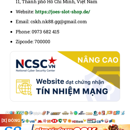
11, Thành phố Hồ Chí Minh, Việt Nam
Website:
https://joes-slot-shop.de/
Email:
cskh.nk88.gg@gmail.com
Phone: 0973 682 415
Zipcode: 700000
[X] ĐÓNG