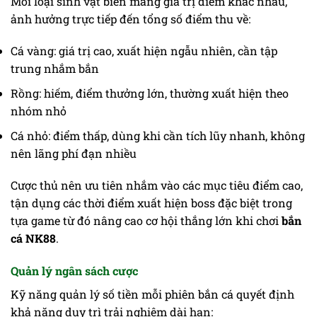
Mỗi loại sinh vật biển mang giá trị điểm khác nhau,
ảnh hưởng trực tiếp đến tổng số điểm thu về:
Cá vàng: giá trị cao, xuất hiện ngẫu nhiên, cần tập
trung nhắm bắn
Rồng: hiếm, điểm thưởng lớn, thường xuất hiện theo
nhóm nhỏ
Cá nhỏ: điểm thấp, dùng khi cần tích lũy nhanh, không
nên lãng phí đạn nhiều
Cược thủ nên ưu tiên nhắm vào các mục tiêu điểm cao,
tận dụng các thời điểm xuất hiện boss đặc biệt trong
tựa game từ đó nâng cao cơ hội thắng lớn khi chơi
bắn
cá NK88
.
Quản lý ngân sách cược
Kỹ năng quản lý số tiền mỗi phiên bắn cá quyết định
khả năng duy trì trải nghiệm dài hạn: