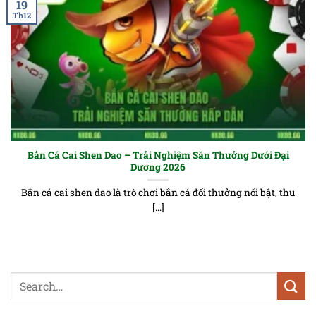
19
Th12
Bắn Cá Cai Shen Dao – Trải Nghiệm Săn Thưởng Dưới Đại
Dương 2026
Bắn cá cai shen dao là trò chơi bắn cá đổi thưởng nổi bật, thu
[...]