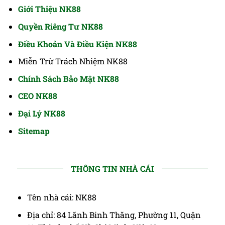
Giới Thiệu NK88
Quyền Riêng Tư NK88
Điều Khoản Và Điều Kiện NK88
Miễn Trừ Trách Nhiệm NK88
Chính Sách Bảo Mật NK88
CEO NK88
Đại Lý NK88
Sitemap
THÔNG TIN NHÀ CÁI
Tên nhà cái: NK88
Địa chỉ:
84 Lãnh Binh Thăng, Phường 11, Quận