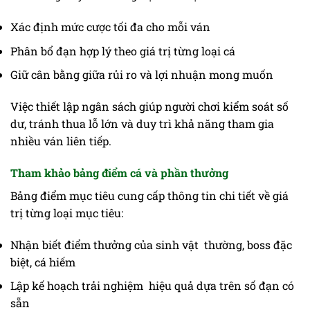
Xác định mức cược tối đa cho mỗi ván
Phân bổ đạn hợp lý theo giá trị từng loại cá
Giữ cân bằng giữa rủi ro và lợi nhuận mong muốn
Việc thiết lập ngân sách giúp người chơi kiểm soát số
dư, tránh thua lỗ lớn và duy trì khả năng tham gia
nhiều ván liên tiếp.
Tham khảo bảng điểm cá và phần thưởng
Bảng điểm mục tiêu cung cấp thông tin chi tiết về giá
trị từng loại mục tiêu:
Nhận biết điểm thưởng của sinh vật thường, boss đặc
biệt, cá hiếm
Lập kế hoạch trải nghiệm hiệu quả dựa trên số đạn có
sẵn