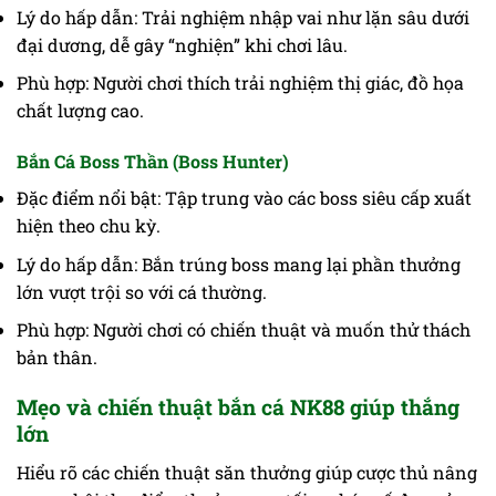
Lý do hấp dẫn: Trải nghiệm nhập vai như lặn sâu dưới
đại dương, dễ gây “nghiện” khi chơi lâu.
Phù hợp: Người chơi thích trải nghiệm thị giác, đồ họa
chất lượng cao.
Bắn Cá Boss Thần (Boss Hunter)
Đặc điểm nổi bật: Tập trung vào các boss siêu cấp xuất
hiện theo chu kỳ.
Lý do hấp dẫn: Bắn trúng boss mang lại phần thưởng
lớn vượt trội so với cá thường.
Phù hợp: Người chơi có chiến thuật và muốn thử thách
bản thân.
Mẹo và chiến thuật bắn cá NK88 giúp thắng
lớn
Hiểu rõ các chiến thuật săn thưởng giúp cược thủ nâng