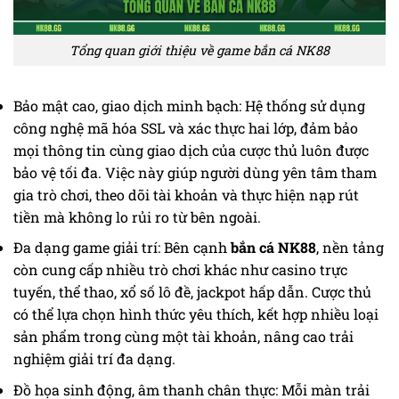
Tổng quan giới thiệu về game bắn cá NK88
Bảo mật cao, giao dịch minh bạch: Hệ thống sử dụng
công nghệ mã hóa SSL và xác thực hai lớp, đảm bảo
mọi thông tin cùng giao dịch của cược thủ luôn được
bảo vệ tối đa. Việc này giúp người dùng yên tâm tham
gia trò chơi, theo dõi tài khoản và thực hiện nạp rút
tiền mà không lo rủi ro từ bên ngoài.
Đa dạng game giải trí: Bên cạnh
bắn cá NK88
, nền tảng
còn cung cấp nhiều trò chơi khác như casino trực
tuyến, thể thao, xổ số lô đề, jackpot hấp dẫn. Cược thủ
có thể lựa chọn hình thức yêu thích, kết hợp nhiều loại
sản phẩm trong cùng một tài khoản, nâng cao trải
nghiệm giải trí đa dạng.
Đồ họa sinh động, âm thanh chân thực: Mỗi màn trải